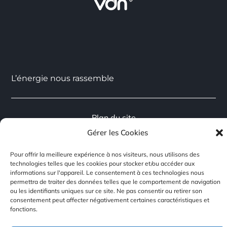
L’énergie nous rassemble
Plan du site
Gérer les Cookies
Mentions légales
Confidentialité
Pour offrir la meilleure expérience à nos visiteurs, nous utilisons des
Rejoignez-nous
technologies telles que les cookies pour stocker et/ou accéder aux
informations sur l'appareil. Le consentement à ces technologies nous
Contacts
permettra de traiter des données telles que le comportement de navigation
ou les identifiants uniques sur ce site. Ne pas consentir ou retirer son
consentement peut affecter négativement certaines caractéristiques et
fonctions.