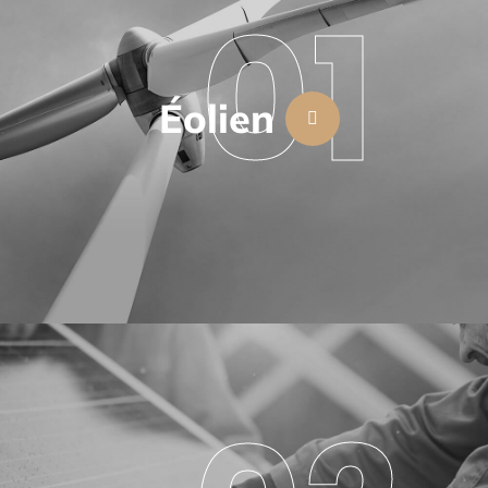
01
Éolien