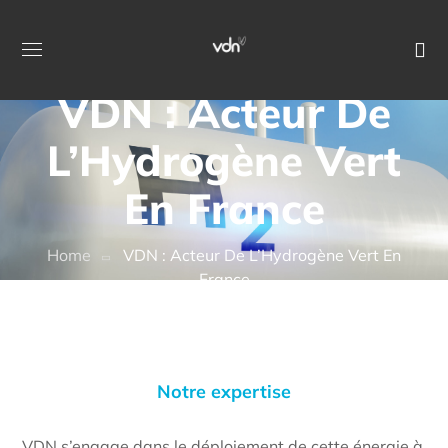
VDN : Acteur De
L’Hydrogène Vert
En France
Home
VDN : Acteur De L’Hydrogène Vert En
France
Notre expertise
VDN s’engage dans le déploiement de cette énergie à