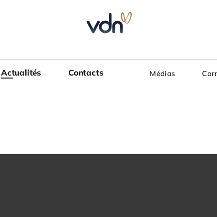
Actualités
Actualités
Contacts
Contacts
Médias
Médias
Carr
Carr