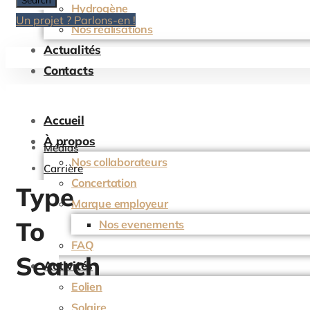
Hydrogène
Un projet ? Parlons-en !
Nos réalisations
Actualités
Contacts
Accueil
À propos
Médias
Nos collaborateurs
Carrière
Concertation
Type
Marque employeur
To
Nos evenements
FAQ
Search
Activités
Eolien
Solaire