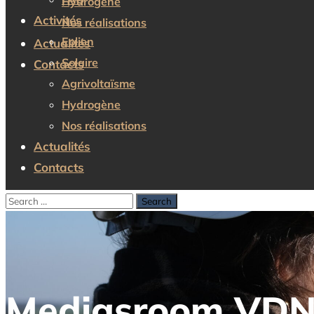
Hydrogène
Activités
Nos réalisations
Eolien
Actualités
Solaire
Contacts
Agrivoltaïsme
Hydrogène
Nos réalisations
Actualités
Contacts
Mediasroom VD