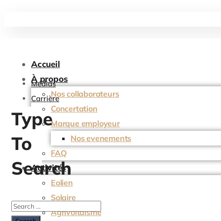
Accueil
À propos
Médias
Nos collaborateurs
Carrière
Concertation
Type
Marque employeur
To
Nos evenements
FAQ
Search
Activités
Eolien
Solaire
Agrivoltaïsme